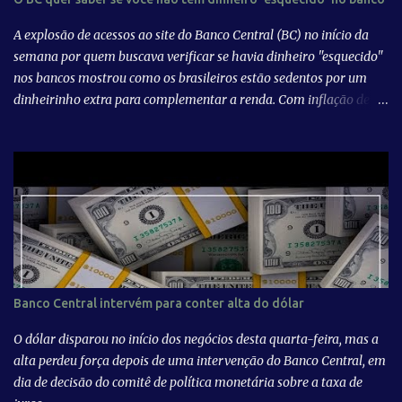
A explosão de acessos ao site do Banco Central (BC) no início da
semana por quem buscava verificar se havia dinheiro "esquecido"
nos bancos mostrou como os brasileiros estão sedentos por um
dinheirinho extra para complementar a renda. Com inflação de
dois dígitos, desemprego elevado e contas de luz e gás cada vez
mais caras, cada real é bem-vindo. Ainda mais no momento das
tradicionais despesas de início de ano, como IPVA, IPTU e material
escolar. Fonte: Não tem dinheiro 'esquecido' no banco? Veja guia de
como ganhar uma grana extra no começo do ano
Banco Central intervém para conter alta do dólar
O dólar disparou no início dos negócios desta quarta-feira, mas a
alta perdeu força depois de uma intervenção do Banco Central, em
dia de decisão do comitê de política monetária sobre a taxa de